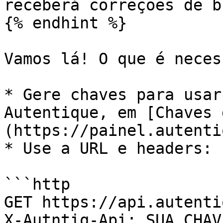
receberá correções de b
{% endhint %}

Vamos lá! O que é neces
* Gere chaves para usar
Autentique, em [Chaves 
(https://painel.autenti
* Use a URL e headers:

```http

GET https://api.autenti
X-Autntiq-Api: SUA_CHAV