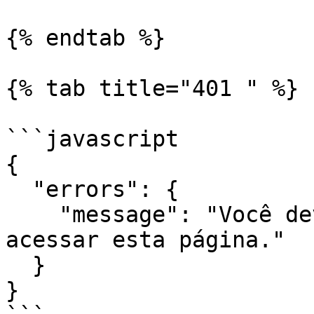
{% endtab %}

{% tab title="401 " %}

```javascript

{

  "errors": {

    "message": "Você deve estar logado para 
acessar esta página."

  }

}
