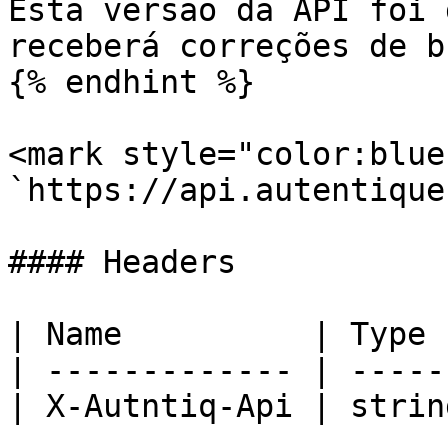
Esta versão da API foi 
receberá correções de b
{% endhint %}

<mark style="color:blue
`https://api.autentique
#### Headers

| Name          | Type 
| ------------- | -----
| X-Autntiq-Api | strin