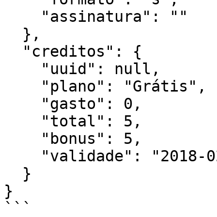
    "assinatura": ""

  },

  "creditos": {

    "uuid": null,

    "plano": "Grátis",

    "gasto": 0,

    "total": 5,

    "bonus": 5,

    "validade": "2018-02-01 16:33:31"

  }

}

```
