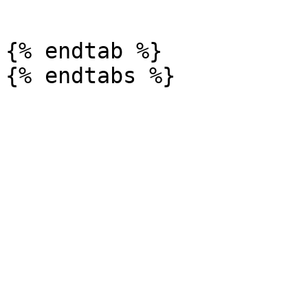
```

{% endtab %}
