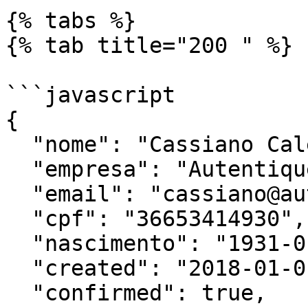
{% tabs %}

{% tab title="200 " %}

```javascript

{

  "nome": "Cassiano Calegari",

  "empresa": "Autentique",

  "email": "cassiano@autentique.com.br",

  "cpf": "36653414930",

  "nascimento": "1931-01-01",

  "created": "2018-01-01 16:33:31",

  "confirmed": true,
