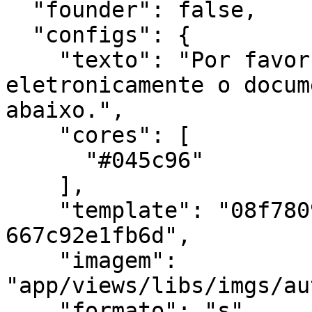
  "founder": false,

  "configs": {

    "texto": "Por favor acesse e assine 
eletronicamente o docum
abaixo.",

    "cores": [

      "#045c96"

    ],

    "template": "08f7809b-ac24-47e0-a517-
667c92e1fb6d",

    "imagem": 
"app/views/libs/imgs/au
    "formato": "s",
