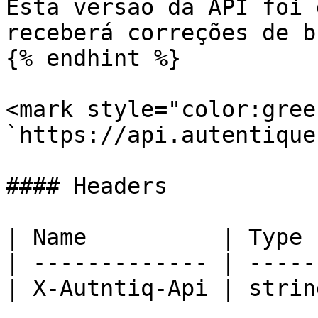
Esta versão da API foi 
receberá correções de b
{% endhint %}

<mark style="color:gree
`https://api.autentique
#### Headers

| Name          | Type 
| ------------- | -----
| X-Autntiq-Api | strin