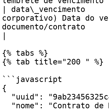
lembrete de vencimento 
| data\_vencimento     
corporativo) Data do ve
documento/contrato                                                                              
|

{% tabs %}

{% tab title="200 " %}

```javascript

{

  "uuid": "9ab23456325c40c2a5023051cf4bbf0e",

  "nome": "Contrato de Marketing",
