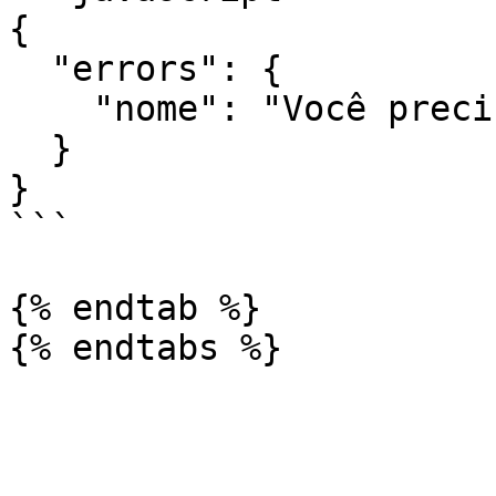
{

  "errors": {

    "nome": "Você precisa preencher este campo."

  }

}

```

{% endtab %}
