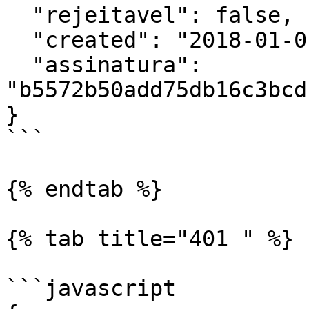
  "rejeitavel": false,

  "created": "2018-01-01 17:09:00",

  "assinatura": 
"b5572b50add75db16c3bcd
}

```

{% endtab %}

{% tab title="401 " %}

```javascript
