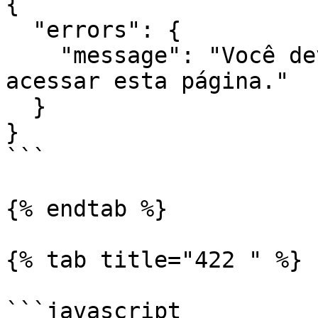
{

  "errors": {

    "message": "Você deve estar logado para 
acessar esta página."

  }

}

```

{% endtab %}

{% tab title="422 " %}

```javascript
