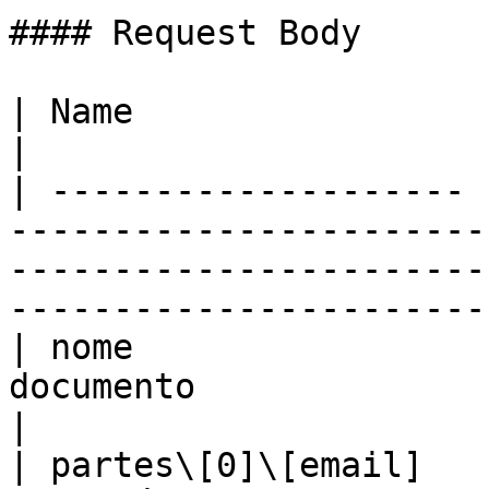
#### Request Body

| Name                 | Type    | Description                                          
|

| -------------------- 
-----------------------
-----------------------
------------------------
| nome                 
documento                                                                                                                           
|

| partes\[0]\[email]   