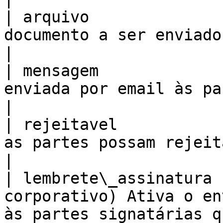
| arquivo              
documento a ser enviado                                                                                                             
|

| mensagem             
enviada por email às partes                                                                                     
|

| rejeitavel           
as partes possam rejeitar o documento                                        
|

| lembrete\_assinatura 
corporativo) Ativa o en
às partes signatárias q