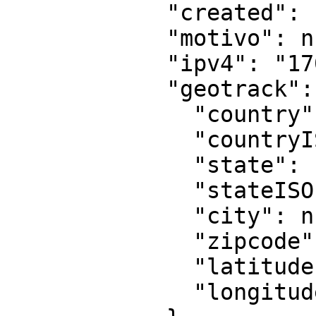
            "created": "2018-01-01 17:09:02",

            "motivo": null,

            "ipv4": "170.233.43.253",

            "geotrack": {

              "country": "Brasil",

              "countryISO": "BR",

              "state": null,

              "stateISO": null,

              "city": null,

              "zipcode": null,

              "latitude": -22.8305,

              "longitude": -43.2192
