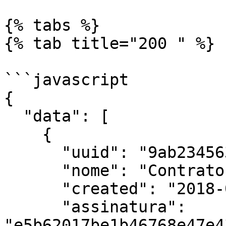
{% tabs %}

{% tab title="200 " %}

```javascript

{

  "data": [

    {

      "uuid": "9ab23456325c40c2a5023051cf4bbf0e",

      "nome": "Contrato de Marketing",

      "created": "2018-01-01 17:09:00",

      "assinatura": 
"e5b62017be1b46768e47e4