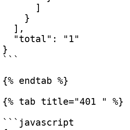
      ]

    }

  ],

  "total": "1"

}

```

{% endtab %}

{% tab title="401 " %}

```javascript
