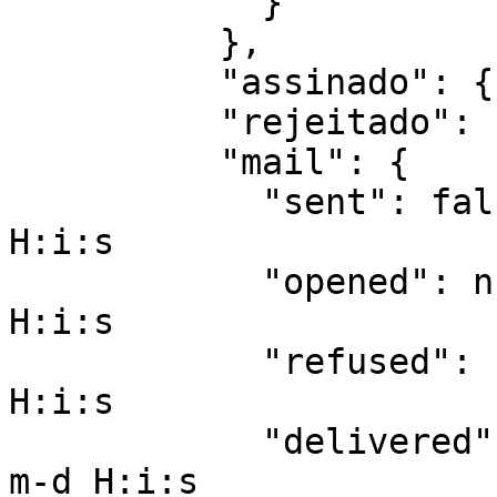
            }

          },

          "assinado": {},

          "rejeitado": {},

          "mail": {

            "sent": false, // or datetime: Y-m-d 
H:i:s

            "opened": null, // or datetime: Y-m-d 
H:i:s

            "refused": null, // or datetime: Y-m-d 
H:i:s

            "delivered": null, // or datetime: Y-
m-d H:i:s
