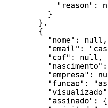
            "reason": null // or string

          }

        },

        {

          "nome": null,

          "email": "cassiano2@autentique.com.br",

          "cpf": null,

          "nascimento": null,

          "empresa": null,

          "funcao": "assinar",

          "visualizado": {},

          "assinado": {},
