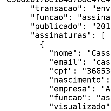
      "transacao": "enviado",

      "funcao": "assinar",

      "publicado": "2018-01-01 17:09:01",

      "assinaturas": [

        {

          "nome": "Cassiano Calegari",

          "email": "cassiano@autentique.com.br",

          "cpf": "36653414930",

          "nascimento": "1931-01-01",

          "empresa": "Autentique",

          "funcao": "assinar",

          "visualizado": {
