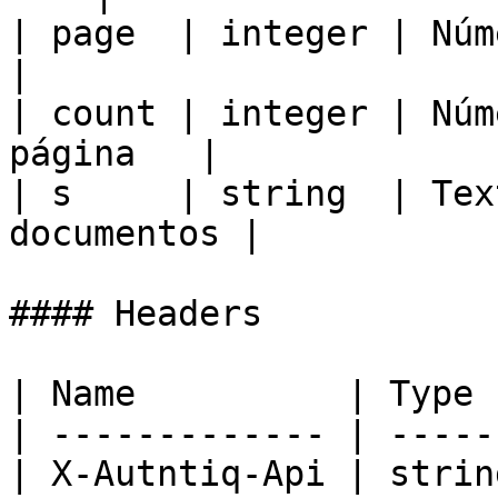
| page  | integer | Número da pági
|

| count | integer | Núm
página   |

| s     | string  | Tex
documentos |

#### Headers

| Name          | Type 
| ------------- | -----
| X-Autntiq-Api | strin