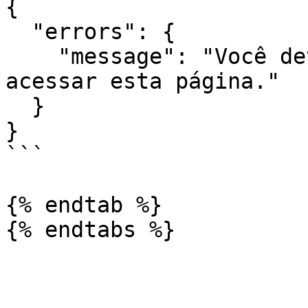
{

  "errors": {

    "message": "Você deve estar logado para 
acessar esta página."

  }

}

```

{% endtab %}
