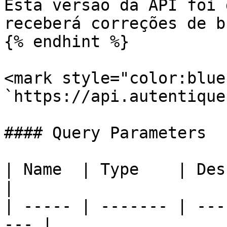
Esta versão da API foi 
receberá correções de b
{% endhint %}

<mark style="color:blue
`https://api.autentique
#### Query Parameters

| Name  | Type    | Description         
|

| ----- | ------- | ---
--- |
