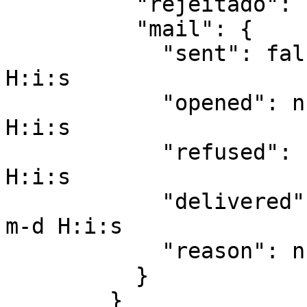
          "rejeitado": {},

          "mail": {

            "sent": false, // or datetime: Y-m-d 
H:i:s

            "opened": null, // or datetime: Y-m-d 
H:i:s

            "refused": null, // or datetime: Y-m-d 
H:i:s

            "delivered": null, // or datetime: Y-
m-d H:i:s

            "reason": null // or string

          }

        }
